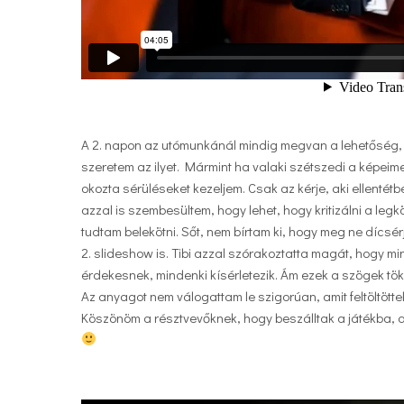
A 2. napon az utómunkánál mindig megvan a lehetőség, h
szeretem az ilyet. Mármint ha valaki szétszedi a képeime
okozta sérüléseket kezeljem. Csak az kérje, aki ellentét
azzal is szembesültem, hogy lehet, hogy kritizálni a le
tudtam belekötni. Sőt, nem bírtam ki, hogy meg ne dícs
2. slideshow is. Tibi azzal szórakoztatta magát, hogy mi
érdekesnek, mindenki kísérletezik. Ám ezek a szögek tök
Az anyagot nem válogattam le szigorúan, amit feltöltött
Köszönöm a résztvevőknek, hogy beszálltak a játékba, a 