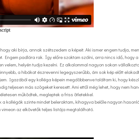
ogy aki bírja, annak szétszedem a képeit. Aki ismer engem tudja, me
t. Engem padlóra rak. Így előre szoktam szólni, arra nincs idő, hogy a 
ben velem, helyén tudja kezelni. Ez alkalommal nagyon sokan vállalkozta
gkönnyebb, a hibákat észrevenni legegyszerűbb, ám sok kép előtt elak
érjem. Igazából egy kolléga képein megdöbbenve találtam ki, hogy kész
ndig teljesen más szögeket keresett. Ami ettől még lehet, hogy nem han
életesen működtek, megleptek a friss ötletekkel.
ek a kollégák szinte mindet beleraktam, kihagyva belőle nagyon hasonló
vimeon az elkövetők teljes listája megtalálható.