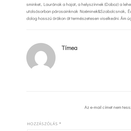
sminket, Laurának a hajat, a helyszínnek (Doboz) a le
utolsósorban párosainknak Noéminek&Szabolcsnak, Évi
dolog hosszú órákon át természetesen viselkedni. Ám úg
Tímea
Az e-mail címet nem tess
HOZZÁSZÓLÁS
*