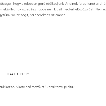
hetőséget, hogy szabadon garázdálkodjunk. Andinak (creations) a ruhá
nek&Pityunak az egész napos nem kicsit megterhelő pózolást. Nem e
y tűnik sokat segít, ha szerelmes az ember…
LEAVE A REPLY
zük közzé.
A kötelező mezőket
*
karakterrel jelöltük