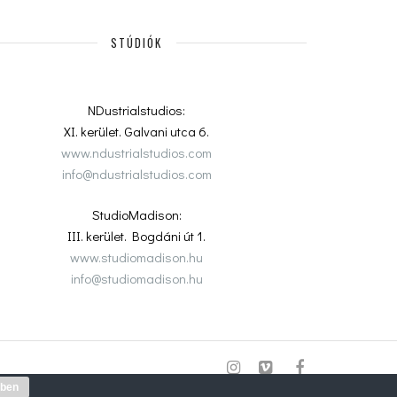
STÚDIÓK
NDustrialstudios:
XI. kerület. Galvani utca 6.
www.ndustrialstudios.com
info@ndustrialstudios.com
StudioMadison:
III. kerület. Bogdáni út 1.
www.studiomadison.hu
info@studiomadison.hu
ben