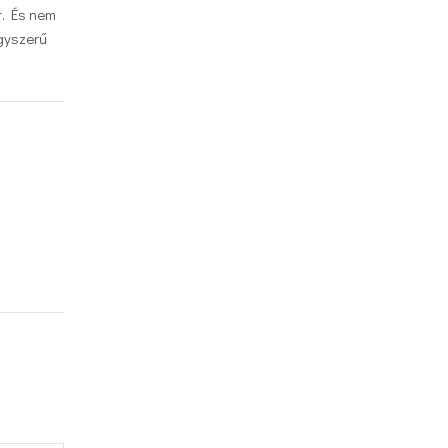
t. És nem
gyszerű