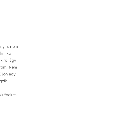
nnyire nem
kritika
k rá. Így
adtam. Nem
üljön egy
gzik
 képeket.