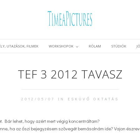
LY, UTAZÁSOK, FILMEK
WORKSHOPOK
RÓLAM
STÚDIÓK
J
TEF 3 2012 TAVASZ
2012/05/07 IN
ESKÜVŐ
OKTATÁS
t. Bár lehet, hogy azért mert végig koncentráltam?
 lenne, ha az őszi bejegyzésem szövegét bemásolnám ide? Vajon észre