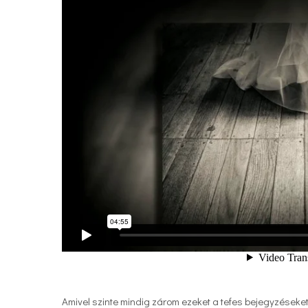
Amivel szinte mindig zárom ezeket a tefes bejegyzéseke