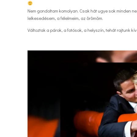
Nem gondoltam komolyan. Csak hát ugye sok minden nem 
lelkesedésem, a félelmeim, az örömöm.
Változtak a párok, a fotósok, a helyszín, tehát rajtunk kí