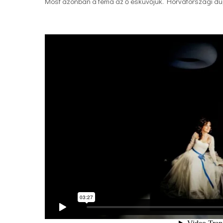
Most azonban a téma az ő esküvőjük. Horvátországi dupla