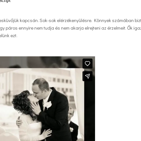
az esküvőjük kapcsán. Sok-sok elérzékenyülésre. Könnyek számában biz
y páros ennyire nem tudja és nem akarja elrejteni az érzelmeit. Ők iga
lünk ezt.