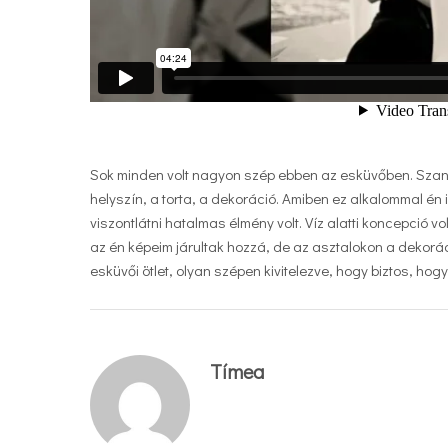
Sok minden volt nagyon szép ebben az esküvőben. Szandi
helyszín, a torta, a dekoráció. Amiben ez alkalommal én
viszontlátni hatalmas élmény volt. Víz alatti koncepció
az én képeim járultak hozzá, de az asztalokon a dekoráci
esküvői ötlet, olyan szépen kivitelezve, hogy biztos, ho
Tímea