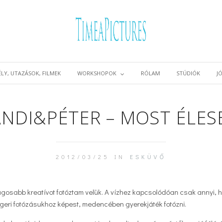
LY, UTAZÁSOK, FILMEK
WORKSHOPOK
RÓLAM
STÚDIÓK
J
ANDI&PÉTER – MOST ÉLES
2012/03/25 IN
ESKÜVŐ
ságosabb kreatívot fotóztam velük. A vízhez kapcsolódóan csak annyi,
geri fotózásukhoz képest, medencében gyerekjáték fotózni.