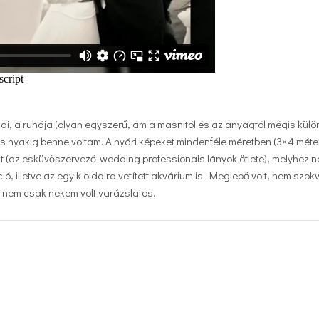
, a ruhája (olyan egyszerű, ám a masnitól és az anyagtól mégis külö
 is nyakig benne voltam. A nyári képeket mindenféle méretben (3×4 méte
 volt (az esküvőszervező-wedding professionals lányok ötlete), melyhez 
ó, illetve az egyik oldalra vetített akvárium is. Meglepő volt, nem szo
gy nem csak nekem volt varázslatos.