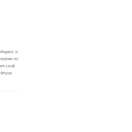
nleges), a
resben is)
nem csak
kványos