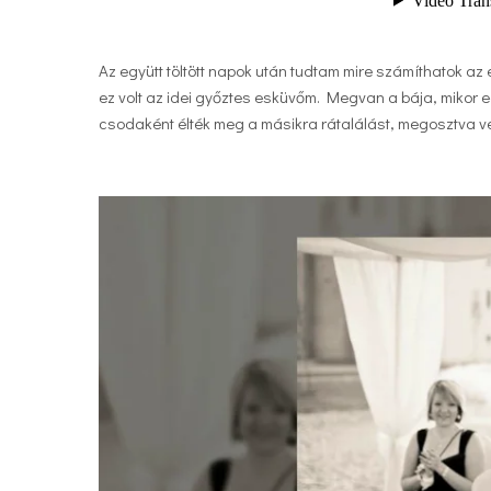
Az együtt töltött napok után tudtam mire számíthatok 
ez volt az idei győztes esküvőm. Megvan a bája, mikor eg
csodaként élték meg a másikra rátalálást, megosztva ve