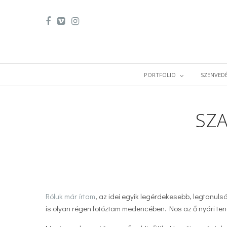
PORTFOLIO
SZENVEDÉ
SZ
Róluk már írtam
, az idei egyik legérdekesebb, legtanul
is olyan régen fotóztam medencében. Nos az ő nyári ten