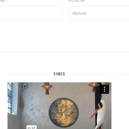
CÍM
*
HONLAP
VIMEO