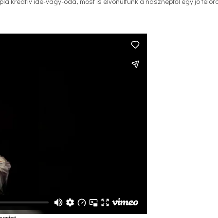
 kreatív ide-vagy-oda, most is elvonultunk a násznéptől egy jó félór