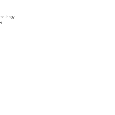
tos, hogy
zi