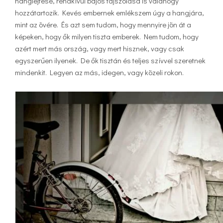
hanglejtése, rendkívül bájos tájszólása is valahogy
hozzátartozik. Kevés embernek emlékszem úgy a hangjára,
mint az övére. És azt sem tudom, hogy mennyire jön át a
képeken, hogy ők milyen tiszta emberek. Nem tudom, hogy
azért mert más ország, vagy mert hisznek, vagy csak
egyszerűen ilyenek. De ők tisztán és teljes szívvel szeretnek
mindenkit. Legyen az más, idegen, vagy közeli rokon.