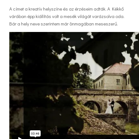
A címet a kreatív helyszíne és az érzéseim adták. A Kékkő
várában épp kiállítás volt a mesék világát varázsolva oda.
Bár a hely neve szerintem már önmagában meseszerű.