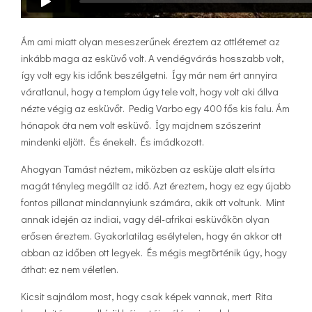
Ám ami miatt olyan meseszerűnek éreztem az ottlétemet az
inkább maga az esküvő volt. A vendégvárás hosszabb volt,
így volt egy kis időnk beszélgetni. Így már nem ért annyira
váratlanul, hogy a templom úgy tele volt, hogy volt aki állva
nézte végig az esküvőt. Pedig Varbo egy 400 fős kis falu. Ám
hónapok óta nem volt esküvő. Így majdnem szószerint
mindenki eljött. És énekelt. És imádkozott.
Ahogyan Tamást néztem, miközben az esküje alatt elsírta
magát tényleg megállt az idő. Azt éreztem, hogy ez egy újabb
fontos pillanat mindannyiunk számára, akik ott voltunk. Mint
annak idején az indiai, vagy dél-afrikai esküvőkön olyan
erősen éreztem. Gyakorlatilag esélytelen, hogy én akkor ott
abban az időben ott legyek. És mégis megtörténik úgy, hogy
áthat: ez nem véletlen.
Kicsit sajnálom most, hogy csak képek vannak, mert Rita