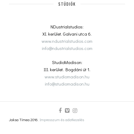
STÚDIÓK
NDustrialstudios:
XI. kerület. Galvani utca 6.
www.ndustrialstudios.com
info@ndustrialstudios.com
StudioMadison:
III. kerület. Bogdáni út 1.
www.studiomadison.hu
info@studiomadison.hu
Jaksa Tímea 2016.
Impresszum és adatkezelés