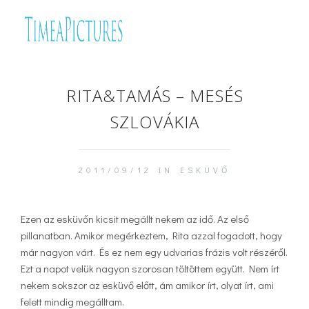
RITA&TAMÁS – MESÉS
SZLOVÁKIA
2011/09/12 IN
ESKÜVŐ
Ezen az esküvőn kicsit megállt nekem az idő. Az első
pillanatban. Amikor megérkeztem, Rita azzal fogadott, hogy
már nagyon várt. És ez nem egy udvarias frázis volt részéről.
Ezt a napot velük nagyon szorosan töltöttem együtt. Nem írt
nekem sokszor az esküvő előtt, ám amikor írt, olyat írt, ami
felett mindig megálltam.