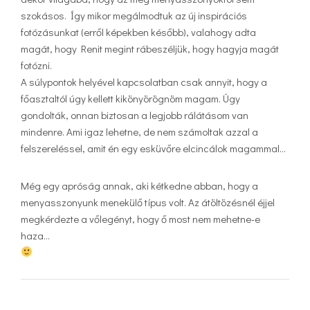
szokásos. Így mikor megálmodtuk az új inspirációs
fotózásunkat (erről képekben később), valahogy adta
magát, hogy Renit megint rábeszéljük, hogy hagyja magát
fotózni.
A súlypontok helyével kapcsolatban csak annyit, hogy a
főasztaltól úgy kellett kikönyörögnöm magam. Úgy
gondolták, onnan biztosan a legjobb rálátásom van
mindenre. Ami igaz lehetne, de nem számoltak azzal a
felszereléssel, amit én egy esküvőre elcincálok magammal…
Még egy apróság annak, aki kétkedne abban, hogy a
menyasszonyunk menekülő típus volt. Az átöltözésnél éjjel
megkérdezte a vőlegényt, hogy ő most nem mehetne-e
haza…