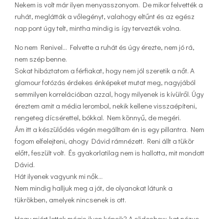
Nekem is volt már ilyen menyasszonyom. De mikor felvették a
ruhát, meglátták a vőlegényt, valahogy eltűnt és az egész
nap pont úgy telt, mintha mindig is így tervezték volna.
No nem Renivel… Felvette a ruhát és úgy érezte, nem jó rá,
nem szép benne.
Sokat hibáztatom a férfiakat, hogy nem jól szeretik a nőt. A
glamour fotózás érdekes énképeket mutat meg, nagyjából
semmilyen korrelációban azzal, hogy milyenek is kívülről. Úgy
éreztem amit a média lerombol, nekik kellene visszaépíteni,
rengeteg dícsérettel, bókkal. Nem könnyű, de megéri.
Ám itt a készülődés végén megálltam én is egy pillantra. Nem
fogom elfelejteni, ahogy Dávid rámnézett. Reni állt a tükör
előtt, feszült volt. És gyakorlatilag nem is hallotta, mit mondott
Dávid.
Hát ilyenek vagyunk mi nők…
Nem mindig halljuk meg a jót, de olyanokat látunk a
tükrökben, amelyek nincsenek is ott.
Hogy miért lettek mégis ilyen képeik? A slideshow-kat nézve