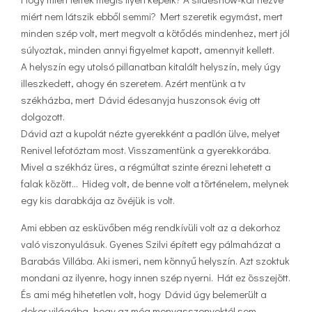
miért nem látszik ebből semmi? Mert szeretik egymást, mert
minden szép volt, mert megvolt a kötődés mindenhez, mert jól
súlyoztak, minden annyi figyelmet kapott, amennyit kellett.
A helyszín egy utolsó pillanatban kitalált helyszín, mely úgy
illeszkedett, ahogy én szeretem. Azért mentünk a tv
székházba, mert Dávid édesanyja huszonsok évig ott
dolgozott.
Dávid azt a kupolát nézte gyerekként a padlón ülve, melyet
Renivel lefotóztam most. Visszamentünk a gyerekkorába.
Mivel a székház üres, a régmúltat szinte érezni lehetett a
falak között… Hideg volt, de benne volt a történelem, melynek
egy kis darabkája az övéjük is volt.
Ami ebben az esküvőben még rendkívüli volt az a dekorhoz
való viszonyulásuk. Gyenes Szilvi épített egy pálmaházat a
Barabás Villába. Aki ismeri, nem könnyű helyszín. Azt szoktuk
mondani az ilyenre, hogy innen szép nyerni. Hát ez összejött.
És ami még hihetetlen volt, hogy Dávid úgy belemerült a
dekor világába, hogy az még menyasszonyoktól sem