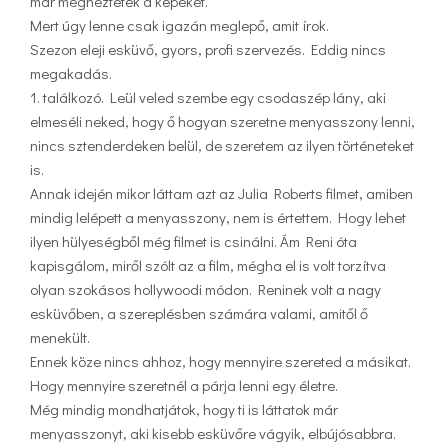
már megnéztétek a képeket.
Mert úgy lenne csak igazán meglepő, amit írok.
Szezon eleji esküvő, gyors, profi szervezés. Eddig nincs
megakadás.
1. találkozó. Leül veled szembe egy csodaszép lány, aki
elmeséli neked, hogy ő hogyan szeretne menyasszony lenni,
nincs sztenderdeken belül, de szeretem az ilyen történeteket
is.
Annak idején mikor láttam azt az Julia Roberts filmet, amiben
mindig lelépett a menyasszony, nem is értettem. Hogy lehet
ilyen hülyeségből még filmet is csinálni. Ám Reni óta
kapisgálom, miről szólt az a film, mégha el is volt torzítva
olyan szokásos hollywoodi módon. Reninek volt a nagy
esküvőben, a szereplésben számára valami, amitől ő
menekült.
Ennek köze nincs ahhoz, hogy mennyire szereted a másikat.
Hogy mennyire szeretnél a párja lenni egy életre.
Még mindig mondhatjátok, hogy ti is láttatok már
menyasszonyt, aki kisebb esküvőre vágyik, elbújósabbra.