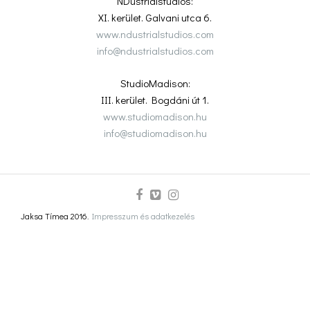
NDustrialstudios:
XI. kerület. Galvani utca 6.
www.ndustrialstudios.com
info@ndustrialstudios.com
StudioMadison:
III. kerület. Bogdáni út 1.
www.studiomadison.hu
info@studiomadison.hu
Jaksa Tímea 2016.
Impresszum és adatkezelés