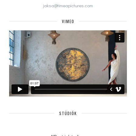
jaksa@timeapictures.com
VIMEO
STÚDIÓK