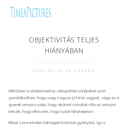
OBJEKTIVITÁS TELJES
HIÁNYÁBAN
2010/03/12 IN
CSALÁD
Miközben a slideshowhoz válogattam a képeket azon
gondolkodtam, hogy vagy nagyon jó fotós vagyok, vagy ez a
gyerek annyira szép, hogy akármit csinálok róla az annyira
tetszik, hogy elhiszem, hogy tudok fényképezni.
Mivel Lara minden kétséget kizáróan gyönyörű, így a