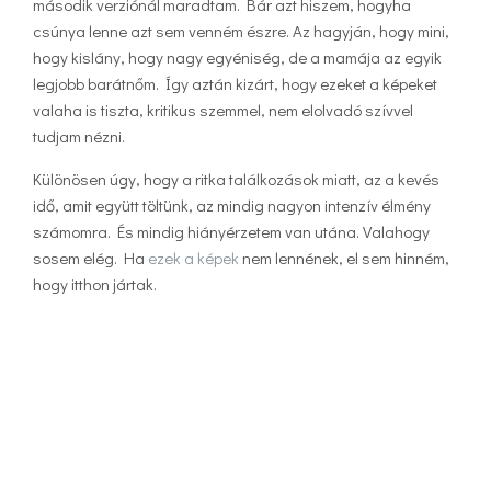
második verziónál maradtam. Bár azt hiszem, hogyha
csúnya lenne azt sem venném észre. Az hagyján, hogy mini,
hogy kislány, hogy nagy egyéniség, de a mamája az egyik
legjobb barátnőm. Így aztán kizárt, hogy ezeket a képeket
valaha is tiszta, kritikus szemmel, nem elolvadó szívvel
tudjam nézni.
Különösen úgy, hogy a ritka találkozások miatt, az a kevés
idő, amit együtt töltünk, az mindig nagyon intenzív élmény
számomra. És mindig hiányérzetem van utána. Valahogy
sosem elég. Ha
ezek a képek
nem lennének, el sem hinném,
hogy itthon jártak.