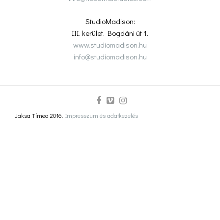
StudioMadison:
III. kerület. Bogdáni út 1.
www.studiomadison.hu
info@studiomadison.hu
Jaksa Tímea 2016.
Impresszum és adatkezelés