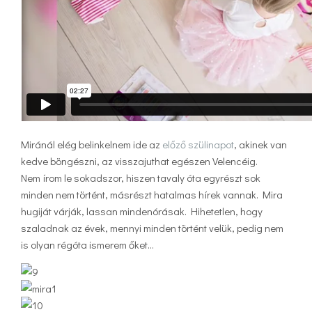
Miránál elég belinkelnem ide az
előző szülinapot
, akinek van
kedve böngészni, az visszajuthat egészen Velencéig.
Nem írom le sokadszor, hiszen tavaly óta egyrészt sok
minden nem történt, másrészt hatalmas hírek vannak. Mira
hugiját várják, lassan mindenórásak. Hihetetlen, hogy
szaladnak az évek, mennyi minden történt velük, pedig nem
is olyan régóta ismerem őket…