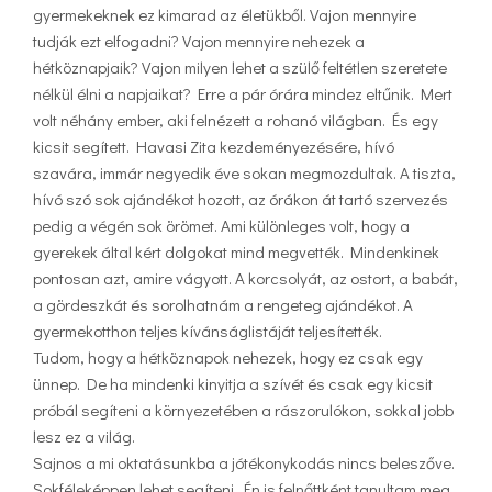
gyermekeknek ez kimarad az életükből. Vajon mennyire
tudják ezt elfogadni? Vajon mennyire nehezek a
hétköznapjaik? Vajon milyen lehet a szülő feltétlen szeretete
nélkül élni a napjaikat? Erre a pár órára mindez eltűnik. Mert
volt néhány ember, aki felnézett a rohanó világban. És egy
kicsit segített. Havasi Zita kezdeményezésére, hívó
szavára, immár negyedik éve sokan megmozdultak. A tiszta,
hívó szó sok ajándékot hozott, az órákon át tartó szervezés
pedig a végén sok örömet. Ami különleges volt, hogy a
gyerekek által kért dolgokat mind megvették. Mindenkinek
pontosan azt, amire vágyott. A korcsolyát, az ostort, a babát,
a gördeszkát és sorolhatnám a rengeteg ajándékot. A
gyermekotthon teljes kívánságlistáját teljesítették.
Tudom, hogy a hétköznapok nehezek, hogy ez csak egy
ünnep. De ha mindenki kinyitja a szívét és csak egy kicsit
próbál segíteni a környezetében a rászorulókon, sokkal jobb
lesz ez a világ.
Sajnos a mi oktatásunkba a jótékonykodás nincs beleszőve.
Sokféleképpen lehet segíteni. Én is felnőttként tanultam meg,