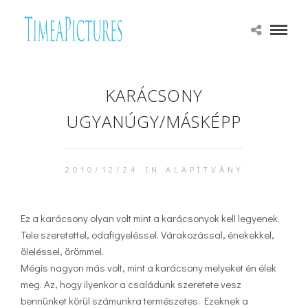
KARÁCSONY
UGYANÚGY/MÁSKÉPP
2010/12/24 IN
ALAPÍTVÁNY
Ez a karácsony olyan volt mint a karácsonyok kell legyenek.
Tele szeretettel, odafigyeléssel. Várakozással, énekekkel,
öleléssel, örömmel.
Mégis nagyon más volt, mint a karácsony melyeket én élek
meg. Az, hogy ilyenkor a családunk szeretete vesz
bennünket körül számunkra természetes. Ezeknek a