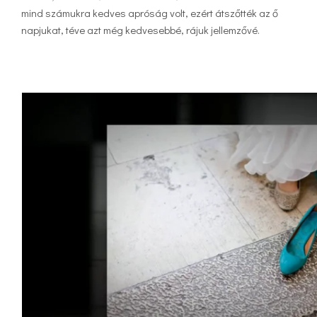
mind számukra kedves apróság volt, ezért átszőtték az ő
napjukat, téve azt még kedvesebbé, rájuk jellemzővé.