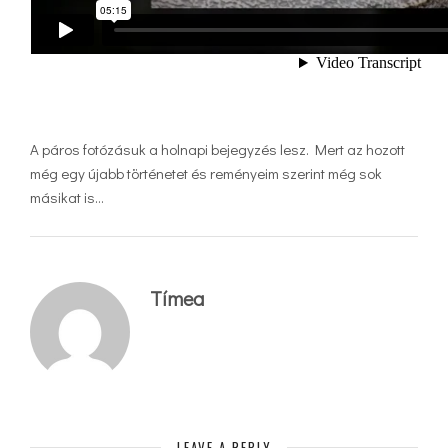
A páros fotózásuk a holnapi bejegyzés lesz. Mert az hozott
még egy újabb történetet és reményeim szerint még sok
másikat is…
Tímea
LEAVE A REPLY