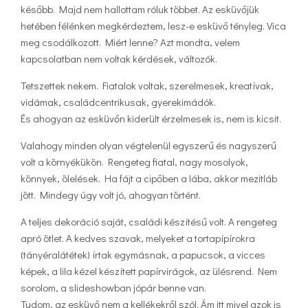
később. Majd nem hallottam róluk többet. Az esküvőjük
hetében félénken megkérdeztem, lesz-e esküvő tényleg. Vica
meg csodálkozott. Miért lenne? Azt mondta, velem
kapcsolatban nem voltak kérdések, változók.
Tetszettek nekem. Fiatalok voltak, szerelmesek, kreatívak,
vidámak, családcentrikusak, gyerekimádók.
És ahogyan az esküvőn kiderült érzelmesek is, nem is kicsit.
Valahogy minden olyan végtelenül egyszerű és nagyszerű
volt a környékükön. Rengeteg fiatal, nagy mosolyok,
könnyek, ölelések. Ha fájt a cipőben a lába, akkor mezitláb
jött. Mindegy úgy volt jó, ahogyan történt.
A teljes dekoráció saját, családi készítésű volt. A rengeteg
apró ötlet. A kedves szavak, melyeket a tortapípírokra
(tányéralátétek) írtak egymásnak, a papucsok, a vicces
képek, a lila kézel készített papírvirágok, az ülésrend. Nem
sorolom, a slideshowban jópár benne van.
Tudom, az esküvő nem a kellékekről szól. Ám itt mivel azok is