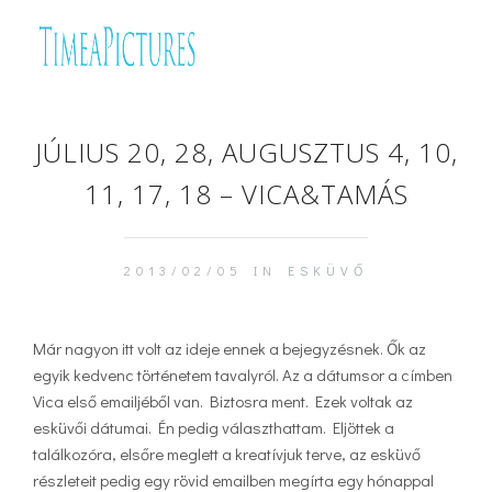
JÚLIUS 20, 28, AUGUSZTUS 4, 10,
11, 17, 18 – VICA&TAMÁS
2013/02/05 IN
ESKÜVŐ
Már nagyon itt volt az ideje ennek a bejegyzésnek. Ők az
egyik kedvenc történetem tavalyról. Az a dátumsor a címben
Vica első emailjéből van. Biztosra ment. Ezek voltak az
esküvői dátumai. Én pedig választhattam. Eljöttek a
találkozóra, elsőre meglett a kreatívjuk terve, az esküvő
részleteit pedig egy rövid emailben megírta egy hónappal