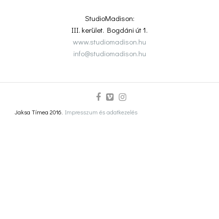
StudioMadison:
III. kerület. Bogdáni út 1.
www.studiomadison.hu
info@studiomadison.hu
Jaksa Tímea 2016.
Impresszum és adatkezelés