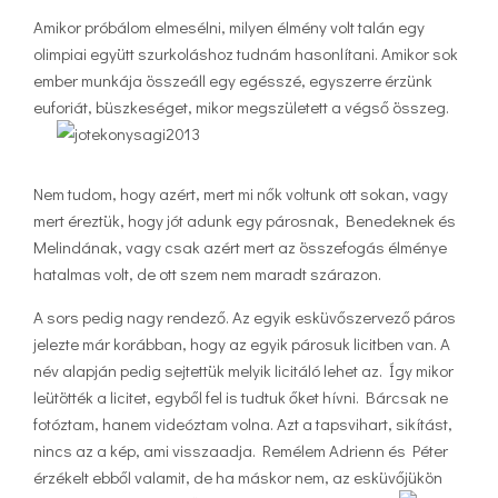
Amikor próbálom elmesélni, milyen élmény volt talán egy
olimpiai együtt szurkoláshoz tudnám hasonlítani. Amikor sok
ember munkája összeáll egy egésszé, egyszerre érzünk
euforiát, büszkeséget, mikor megszületett a végső összeg.
Nem tudom, hogy azért, mert mi nők voltunk ott sokan, vagy
mert éreztük, hogy jót adunk egy párosnak, Benedeknek és
Melindának, vagy csak azért mert az összefogás élménye
hatalmas volt, de ott szem nem maradt szárazon.
A sors pedig nagy rendező. Az egyik esküvőszervező páros
jelezte már korábban, hogy az egyik párosuk licitben van. A
név alapján pedig sejtettük melyik licitáló lehet az. Így mikor
leütötték a licitet, egyből fel is tudtuk őket hívni. Bárcsak ne
fotóztam, hanem videóztam volna. Azt a tapsvihart, sikítást,
nincs az a kép, ami visszaadja. Remélem Adrienn és Péter
érzékelt ebből valamit, de ha máskor nem, az esküvőjükön