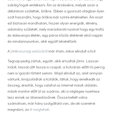
sokáig fogok emlékezni. Ám az érzésekre, melyek azon a
délutánon születtek, örökre. Ebben a gyorsuló világban ilyen
szót használni, hogy örökre már szinte értelmetlen. Ám most
ezt biztosan mondhatom, hiszen olyan energiák, élmény,
adomány született, mely maradandó nyomot hagy egy kisfiú
és édesanyja életén, egy páros közös életének első napján
és mindannyiunkon, akik együtt lehetettünk.
A
jótékonysági esküvőről
már írtam, mikor elindult a licit.
Tegnap pedig zártuk, együtt, akik el tudtak jönni. Lassan
indult, lassan jött össze a csapat, a licitzárás előtti tíz percig
nem is igazán történt semmi. Majd elindult az, amit annyian
vártunk, kirajzolódtak a licitálók, láttuk, hogy emelkedik az
összeg, éreztük, hogy valahol az internet másik oldalán,
másik monitor előtt ül az a páros, aki a végleges nyertese
lesz ennek az álomesküvőnek. Össze kellett volna
számolnom, már hány szolgáltató van, de aki szeretné
megnézni, az
itt megteheti
.