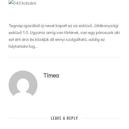
Tegnap igazából új nevet kapott ez az esküvő. Jótékonysági
esküvő 1.0. Ugyanis amíg van történet, van egy párosunk aki
ezt érti-érzi és közéjük áll ennyi szolgáltató, addig ez
folytatódni fog…
Tímea
LEAVE A REPLY