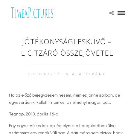
JÓTÉKONYSÁGI ESKÜVŐ –
LICITZÁRÓ ÖSSZEJÖVETEL
2013/04/17 IN
ALAPÍTVÁNY
Ha az előző bejegyzésem nézem, nem ez jönne sorban, de
egyszerűen ki kellett írnom ezt az élményt magamból…
Tegnap, 2013. április 16-a.
Egy egyszerű keddi nap. Amelynek a hangulatában ülve,
számomra egy rendkívüli nap. A dátumára nem biztos, hogy