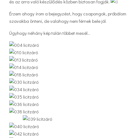
és az arra való készülődés közben biztosan fogják.
Érzem ahogy írom a bejegyzést, hogy csapongok, próbálom
szavakba önteni, de valahogy nem férnek bele jól.
Úgyhogy néhány kép talán többet mesél…