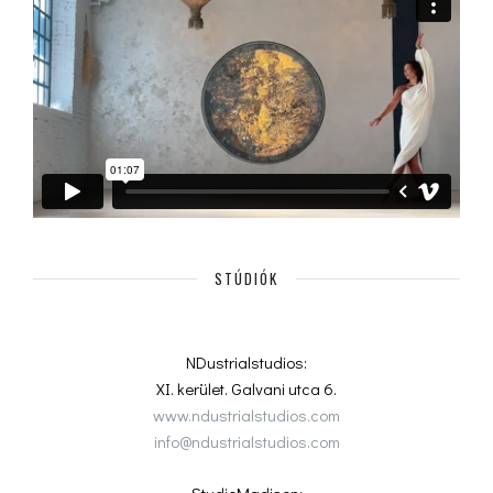
STÚDIÓK
NDustrialstudios:
XI. kerület. Galvani utca 6.
www.ndustrialstudios.com
info@ndustrialstudios.com
StudioMadison: