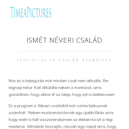
ISMÉT NÉVERI CSALÁD
2011/07/22 IN
CSALÁD
SZEMÉLYES
Nos ez a bejegyzés már minden csak nem aktuális. Ám
tegnap mikor Kati átküldte nekem a montázst, arra
gondoltam, hogy akkor itt az ideje, hogy ezt is beillesszem.
Ez a program a Néveri családtól már szinte tipikusnak
számított. Nekem munkamániásnak egy újabb lökés arra,
hogy miért is kell visszarendeznem az életem kicsit a régi
mederve. Mindenki összejön, rászán egy napot arra, hogy