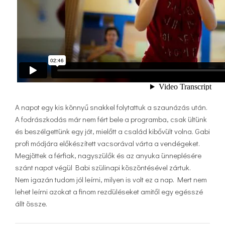
A napot egy kis könnyű snakkel folytattuk a szaunázás után.
A fodrászkodás már nem fért bele a programba, csak ültünk
és beszélgettünk egy jót, mielőtt a család kibővült volna. Gabi
profi módjára előkészített vacsorával várta a vendégeket.
Megjöttek a férfiak, nagyszülők és az anyuka ünneplésére
szánt napot végül Babi szülinapi köszöntésével zártuk.
Nem igazán tudom jól leírni, milyen is volt ez a nap. Mert nem
lehet leírni azokat a finom rezdüléseket amitől egy egésszé
állt össze.