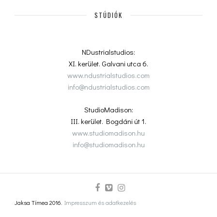
STÚDIÓK
NDustrialstudios:
XI. kerület. Galvani utca 6.
www.ndustrialstudios.com
info@ndustrialstudios.com
StudioMadison:
III. kerület. Bogdáni út 1.
www.studiomadison.hu
info@studiomadison.hu
Jaksa Tímea 2016.
Impresszum és adatkezelés