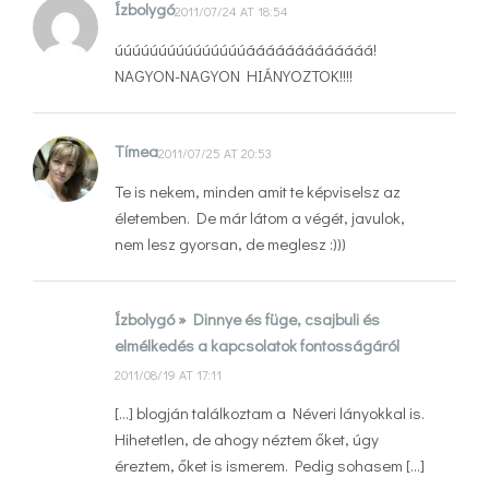
Ízbolygó
2011/07/24 AT 18:54
úúúúúúúúúúúúúúúááááááááááááá!
NAGYON-NAGYON HIÁNYOZTOK!!!!
Tímea
2011/07/25 AT 20:53
Te is nekem, minden amit te képviselsz az
életemben. De már látom a végét, javulok,
nem lesz gyorsan, de meglesz :)))
Ízbolygó » Dinnye és füge, csajbuli és
elmélkedés a kapcsolatok fontosságáról
2011/08/19 AT 17:11
[…] blogján találkoztam a Néveri lányokkal is.
Hihetetlen, de ahogy néztem őket, úgy
éreztem, őket is ismerem. Pedig sohasem […]