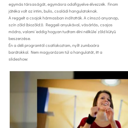
egymás társaságát, egymásra odafigyelve élvezzék. Finom
játéka volt az intim, bulis, családi hangulatoknak.
A reggelt a csajok hármasban indították. A címszó anyanap,
szín zöld (biozöld:)). Reggeli anyukával, vásárlás, csajos
módra, valami ‘eddig hogyan tudtam élni nélküle’ zöld kütyü
beszerzése.
Én a déli programtól csatlakoztam, nyílt zumbaóra
barátokkal. Nem magyarázom túl a hangulatát, itt a
slideshow: