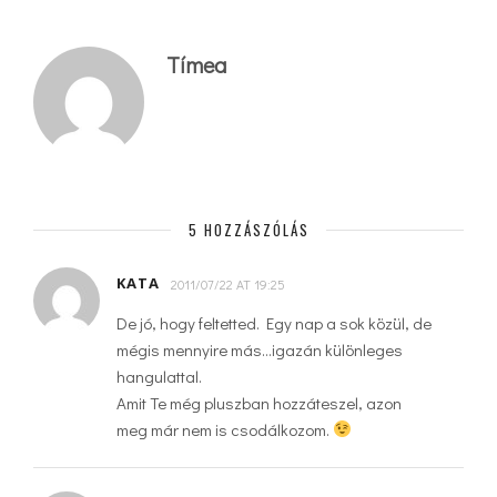
Tímea
5 HOZZÁSZÓLÁS
KATA
2011/07/22 AT 19:25
De jó, hogy feltetted. Egy nap a sok közül, de
mégis mennyire más…igazán különleges
hangulattal.
Amit Te még pluszban hozzáteszel, azon
meg már nem is csodálkozom.