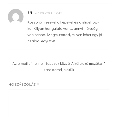
EN
2011/08/20 AT 22:45
Köszönöm ezeket a képeket és a slidehow-
kat! Olyan hangulata van…, annyi mélység
van benne. Megmutattad, milyen lehet egy jó
családi együttlét.
Az e-mail címet nem tesszük közzé.
A kötelező mezőket
*
karakterrel jelöltük
HOZZÁSZÓLÁS
*