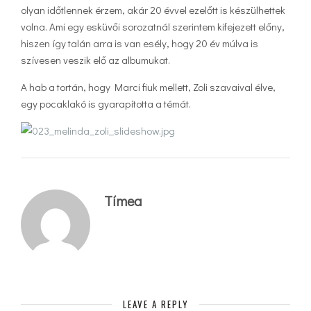
olyan időtlennek érzem, akár 20 évvel ezelőtt is készülhettek
volna. Ami egy esküvői sorozatnál szerintem kifejezett előny,
hiszen így talán arra is van esély, hogy 20 év múlva is
szívesen veszik elő az albumukat.
A hab a tortán, hogy Marci fiuk mellett, Zoli szavaival élve,
egy pocaklakó is gyarapította a témát.
Tímea
LEAVE A REPLY