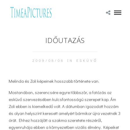
IDŐUTAZÁS
2009/08/06 IN
ESKÜVŐ
Melinda és Zoli képeinek hosszabb története van.
Mostanában, szerencsére egyre többször, a fotózás az
esküvő szervezésében kulcsfontosságú szerepet kap. Ám
Zoli ebben is kiemelkedő volt. A dátumban igazodott hozzám
és olyan helyszínt keresett amelyért bármikor újra vezetnék 3
órát. Ehhez hozzájött a szakma szeretete részéről,
egyenruhája ebben a környezetben vizális élmény. Képeiket