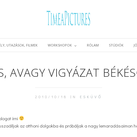
LY, UTAZÁSOK, FILMEK
WORKSHOPOK
RÓLAM
STÚDIÓK
J
, AVAGY VIGYÁZAT BÉKÉS
2010/10/18 IN
ESKÜVŐ
logot írni
visszaálljak az otthoni dolgokba és próbáljak a nagy lemaradásaimon h