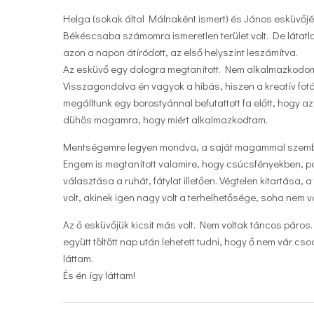
Helga (sokak által Málnaként ismert) és János esküvőjére
Békéscsaba számomra ismeretlen terület volt. De látatla
azon a napon átíródott, az első helyszínt leszámítva.
Az esküvő egy dologra megtanított. Nem alkalmazkodom 
Visszagondolva én vagyok a hibás, hiszen a kreatív fotó
megálltunk egy borostyánnal befutattott fa előtt, hogy az
dühös magamra, hogy miért alkalmazkodtam.
Mentségemre legyen mondva, a saját magammal szemben
Engem is megtanított valamire, hogy csúcsfényekben, pa
választása a ruhát, fátylat illetően. Végtelen kitartása
volt, akinek igen nagy volt a terhelhetősége, soha nem vol
Az ő esküvőjük kicsit más volt. Nem voltak táncos páros.
együtt töltött nap után lehetett tudni, hogy ő nem vár c
láttam.
És én így láttam!