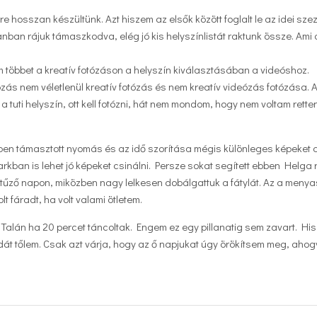
 hosszan készültünk. Azt hiszem az elsők között foglalt le az idei sze
nban rájuk támaszkodva, elég jó kis helyszínlistát raktunk össze. Ami
többet a kreatív fotózáson a helyszín kiválasztásában a videóshoz.
zás nem véletlenül kreatív fotózás és nem kreatív videózás fotózása. 
 a tuti helyszín, ott kell fotózni, hát nem mondom, hogy nem voltam rett
 támasztott nyomás és az idő szorítása mégis különleges képeket a
rkban is lehet jó képeket csinálni. Persze sokat segített ebben Helga
, a tűző napon, miközben nagy lelkesen dobálgattuk a fátylát. Az a meny
t fáradt, ha volt valami ötletem.
 Talán ha 20 percet táncoltak. Engem ez egy pillanatig sem zavart. His
sodát tőlem. Csak azt várja, hogy az ő napjukat úgy örökítsem meg, aho