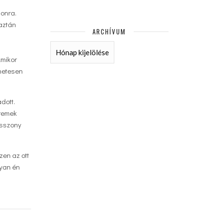
zonra.
 aztán
ARCHÍVUM
ARCHÍVUM
Amikor
enetesen
dott.
 remek
asszony
zen az ott
gyan én