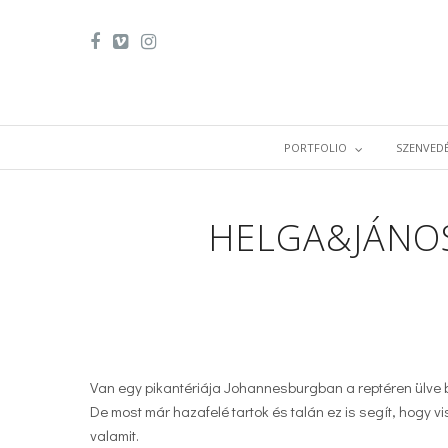
PORTFOLIO
SZENVEDÉ
HELGA&JÁNOS
Van egy pikantériája Johannesburgban a reptéren ülve b
De most már hazafelé tartok és talán ez is segít, hogy 
valamit.