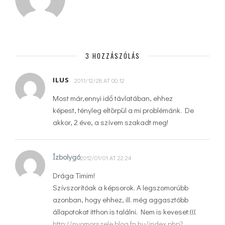
3 HOZZÁSZÓLÁS
ILUS
2011/12/28 AT 00:12
Most már,ennyi idő távlatában, ehhez
képest, tényleg eltörpül a mi problémánk. De
akkor, 2 éve, a szívem szakadt meg!
Ízbolygó
2012/01/01 AT 22:24
Drága Timim!
Szívszorítóak a képsorok. A legszomorúbb
azonban, hogy ehhez, ill. még aggasztóbb
állapotokat itthon is találni. Nem is keveset:(((
http://nyomorszele.blog.fn.hu/index.php?