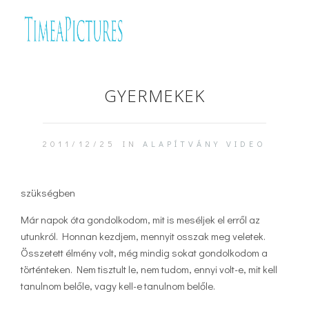
GYERMEKEK
2011/12/25 IN
ALAPÍTVÁNY
VIDEO
szükségben
Már napok óta gondolkodom, mit is meséljek el erről az
utunkról. Honnan kezdjem, mennyit osszak meg veletek.
Összetett élmény volt, még mindig sokat gondolkodom a
történteken. Nem tisztult le, nem tudom, ennyi volt-e, mit kell
tanulnom belőle, vagy kell-e tanulnom belőle.