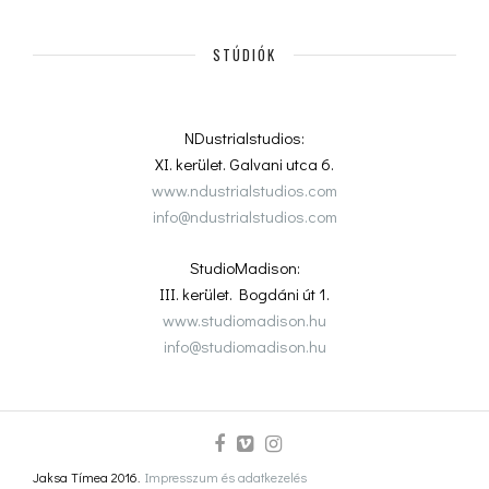
STÚDIÓK
NDustrialstudios:
XI. kerület. Galvani utca 6.
www.ndustrialstudios.com
info@ndustrialstudios.com
StudioMadison:
III. kerület. Bogdáni út 1.
www.studiomadison.hu
info@studiomadison.hu
Jaksa Tímea 2016.
Impresszum és adatkezelés