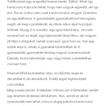
Találkoztam egy angyallal (mezei nevén Ildikó). Most így
karácsony kapcsán lehet, hogy nem vagyok egyedül, aki így
érzi. Ám ez a lány nem csak karácsonykor angyal. Számára
ez egy életforma. A gyimesbükki gyermekotthont támogatja,
segíti, éli meg a problémáit, és ritkán mikor eljut hozzájuk,
örömeit. Ahogy ő is mondta, egy igazi hibrid lény. Ha nem
ismered ezt az énjét, egy talpraesett lányt látsz, aki nagyon
jól látja a dolgokat, remek szervező, igazi harcos. Van egy
másik énje is, amely a gyerekek bűvkörében él. A
gyimesbükki gyermekek tényleg nagyon szeretnivalóak.
Édesek, tiszta tekintetűek, egy nagy halom szeretetéhes
csicseri had.
Internet kifürkészhetetlen útjai, az időzítés ereje és
december 6-án elindultunk Erdély egyik legtávolabbi
csücskébe.
Még sosem jártam Erdélyben. Vártam azt a történetet, amiért
úgy éreztem érdemes elindulnom. Nos, ennél az oknál
nyomósabb nem lehet, a kocsi dugig pakolva karácsonyi