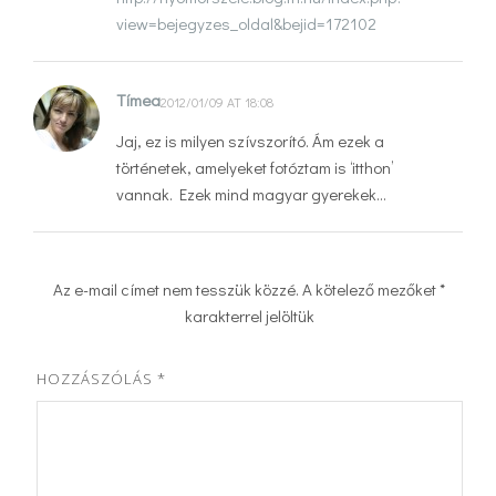
view=bejegyzes_oldal&bejid=172102
Tímea
2012/01/09 AT 18:08
Jaj, ez is milyen szívszorító. Ám ezek a
történetek, amelyeket fotóztam is ‘itthon’
vannak. Ezek mind magyar gyerekek…
Az e-mail címet nem tesszük közzé.
A kötelező mezőket
*
karakterrel jelöltük
HOZZÁSZÓLÁS
*