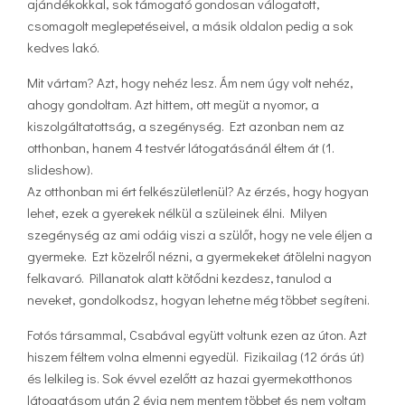
ajándékokkal, sok támogató gondosan válogatott,
csomagolt meglepetéseivel, a másik oldalon pedig a sok
kedves lakó.
Mit vártam? Azt, hogy nehéz lesz. Ám nem úgy volt nehéz,
ahogy gondoltam. Azt hittem, ott megüt a nyomor, a
kiszolgáltatottság, a szegénység. Ezt azonban nem az
otthonban, hanem 4 testvér látogatásánál éltem át (1.
slideshow).
Az otthonban mi ért felkészületlenül? Az érzés, hogy hogyan
lehet, ezek a gyerekek nélkül a szüleinek élni. Milyen
szegénység az ami odáig viszi a szülőt, hogy ne vele éljen a
gyermeke. Ezt közelről nézni, a gyermekeket átölelni nagyon
felkavaró. Pillanatok alatt kötődni kezdesz, tanulod a
neveket, gondolkodsz, hogyan lehetne még többet segíteni.
Fotós társammal, Csabával együtt voltunk ezen az úton. Azt
hiszem féltem volna elmenni egyedül. Fizikailag (12 órás út)
és lelkileg is. Sok évvel ezelőtt az hazai gyermekotthonos
látogatásom után 2 évig nem mentem többet és nem voltam