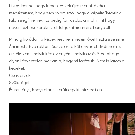
biztos benne, hogy képes leszek újra menni. Azóta
megértettem, hogy nem rólam szól, hogy a képeim/képeink
talán segíthetnek. Ez pedig fontosabb annál, mint hogy
nekem ezt összerakni, feldolgozni mennyire bonyolult.
Mindig kötődöm a képekhez, nem nézem őket tiszta szemmel.
Ám most sírva raktam össze ezt a két anyagot. Már nem is
emlékszem, melyik kép az enyém, melyik az övé, valahogy
olyan lényegtelen már az is, hogy mi fotóztuk. Nem is látom a
képeket.
Csak érzek.
Szükséget.
És reményt, hogy talán sikerült egy kicsit segíteni.