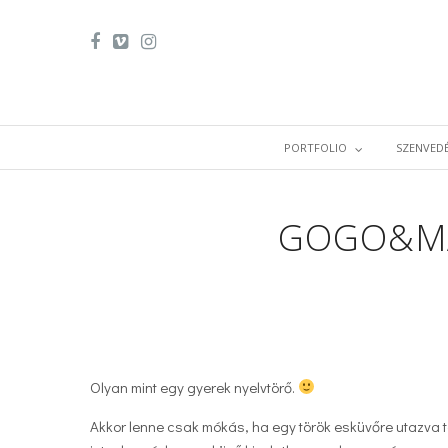
PORTFOLIO
SZENVEDÉ
GOGO&MA
Olyan mint egy gyerek nyelvtörő.
Akkor lenne csak mókás, ha egy török esküvőre utazva t