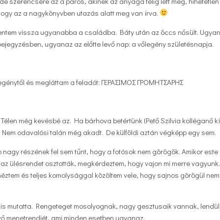
e szerencsére az a páros, akinek az anyaga félig lett meg, hihetetlen
 ahogy az a nagykönyvben utazás alatt meg van írva.
 mentem vissza ugyanabba a családba. Báty után az öccs nősült. Ugya
bejegyzésben, ugyanaz az előtte levő nap: a vőlegény születésnapja.
.
őlegénytől és megláttam a feladót: ΓΕΡΑΣΙΜΟΣ ΓΡΟΜΗΤΣΑΡΗΣ
 Télen még kevésbé az. Ha bárhova betértünk (Pető Szilvia kolléganő kí
 Nem odavalósi talán még akadt. De külföldi aztán végképp egy sem.
 nagy részének fel sem tűnt, hogy a fotósok nem görögök. Amikor este
 az ülésrendet osztották, megkérdeztem, hogy vajon mi merre vagyunk
néztem és teljes komolysággal közöltem vele, hogy sajnos görögül nem
 is mutatta. Rengeteget mosolyognak, nagy gesztusaik vannak, lendül
üvő menetrendjét, ami minden esetben ugyanaz.