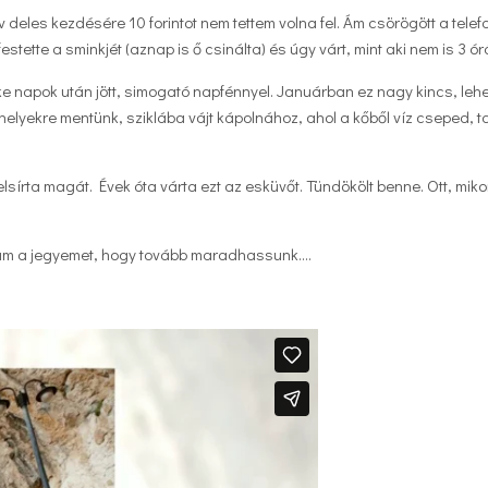
 deles kezdésére 10 forintot nem tettem volna fel. Ám csörögött a telef
tte a sminkjét (aznap is ő csinálta) és úgy várt, mint aki nem is 3 órá
e napok után jött, simogató napfénnyel. Januárban ez nagy kincs, lehe
 helyekre mentünk, sziklába vájt kápolnához, ahol a kőből víz cseped, 
elsírta magát. Évek óta várta ezt az esküvőt. Tündökölt benne. Ott, miko
tam a jegyemet, hogy tovább maradhassunk….