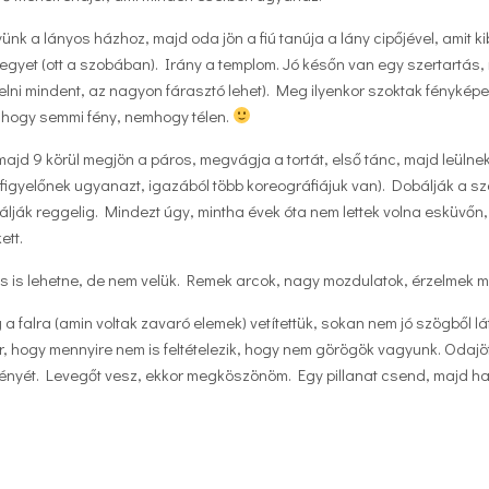
gyünk a lányos házhoz, majd oda jön a fiú tanúja a lány cipőjével, amit ki
egyet (ott a szobában). Irány a templom. Jó későn van egy szertartás,
elni mindent, az nagyon fárasztó lehet). Meg ilyenkor szoktak fényképe
, hogy semmi fény, nemhogy télen.
ajd 9 körül megjön a páros, megvágja a tortát, első tánc, majd leülne
figyelőnek ugyanazt, igazából több koreográfiájuk van). Dobálják a sz
riálják reggelig. Mindezt úgy, mintha évek óta nem lettek volna esküvőn,
ett.
as is lehetne, de nem velük. Remek arcok, nagy mozdulatok, érzelmek m
 falra (amin voltak zavaró elemek) vetítettük, sokan nem jó szögből lá
, hogy mennyire nem is feltételezik, hogy nem görögök vagyunk. Odajö
ényét. Levegőt vesz, ekkor megköszönöm. Egy pillanat csend, majd ha