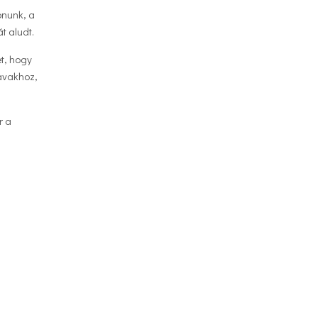
onunk, a
t aludt.
t, hogy
tavakhoz,
r a