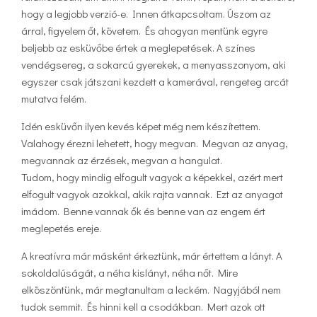
hogy a legjobb verzió-e. Innen átkapcsoltam. Úszom az
árral, figyelem őt, követem. És ahogyan mentünk egyre
beljebb az esküvőbe értek a meglepetések. A színes
vendégsereg, a sokarcú gyerekek, a menyasszonyom, aki
egyszer csak játszani kezdett a kamerával, rengeteg arcát
mutatva felém.
Idén esküvőn ilyen kevés képet még nem készítettem.
Valahogy érezni lehetett, hogy megvan. Megvan az anyag,
megvannak az érzések, megvan a hangulat.
Tudom, hogy mindig elfogult vagyok a képekkel, azért mert
elfogult vagyok azokkal, akik rajta vannak. Ezt az anyagot
imádom. Benne vannak ők és benne van az engem ért
meglepetés ereje.
A kreatívra már másként érkeztünk, már értettem a lányt. A
sokoldalúságát, a néha kislányt, néha nőt. Mire
elköszöntünk, már megtanultam a leckém. Nagyjából nem
tudok semmit. És hinni kell a csodákban. Mert azok ott