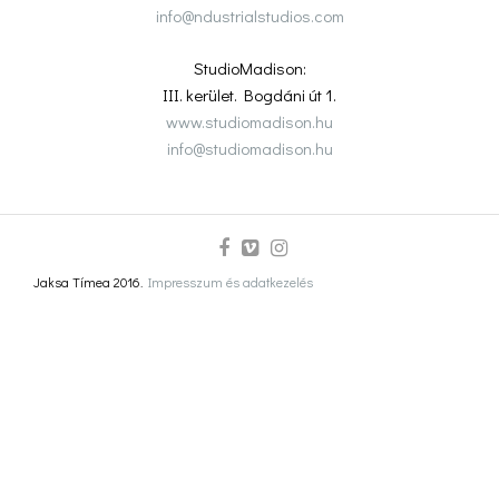
info@ndustrialstudios.com
StudioMadison:
III. kerület. Bogdáni út 1.
www.studiomadison.hu
info@studiomadison.hu
Jaksa Tímea 2016.
Impresszum és adatkezelés