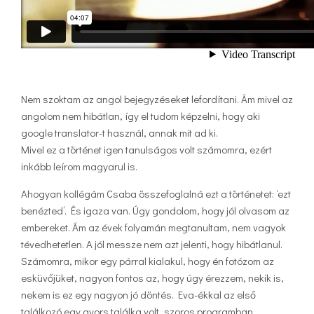
Nem szoktam az angol bejegyzéseket lefordítani. Ám mivel az
angolom nem hibátlan, így el tudom képzelni, hogy aki
google translator-t használ, annak mit ad ki.
Mivel ez a történet igen tanulságos volt számomra, ezért
inkább leírom magyarul is.
Ahogyan kollégám Csaba összefoglalná ezt a történetet: ‘ezt
benézted’. És igaza van. Úgy gondolom, hogy jól olvasom az
embereket. Ám az évek folyamán megtanultam, nem vagyok
tévedhetetlen. A jól messze nem azt jelenti, hogy hibátlanul.
Számomra, mikor egy párral kialakul, hogy én fotózom az
esküvőjüket, nagyon fontos az, hogy úgy érezzem, nekik is,
nekem is ez egy nagyon jó döntés. Eva-ékkal az első
találkozó egy gyors találka volt, szoros programban