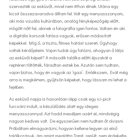
szervezték az esküvőt, mivel nem itthon élnek. Utána egy
kicsit összezavarodva álltam fel. Volt egy menyasszonyom,
aki más vizuális kultúrában, analóg fényképezőgép előtt,
mögött nőtt fel, akinek a fotográfia igen fontos. Voltam én aki
a digitális korszak fotósa vagyok, erősen módosított
képekkel. Míg ő, a tiszta, filmes hatást szereti. Úgyhogy
voltak kérdőjeleim. Vajon tudok úgy fotózni, ahogyan ő látja
az esküvői képeit? A második találka előtti éjszakát a
reptéren töltötték, fáradtan estek be. Azután sem tudtam,
vajon biztos, hogy én vagyok az ‘igazi’. Emlékszem, Evát még
arra is megkértem, gyűjtsön képeket, hogy lássam mi lehet a
fejében.
Az esküvő napja is hasonlóan (épp csak egy ici-picit
furcsán) indult, a készülődés alatt egy ideges
menyasszonnyal. Azt hadd meséljem azért el, mindvégig
nagyon kedves volt. De egyszerűen nem tudtam őt olvasni.
Próbáltam elmagyarázni, hogyan kellene legyen az első
találkozásuk, ám amint meglátta Tomit, repült, nem érdekelte,