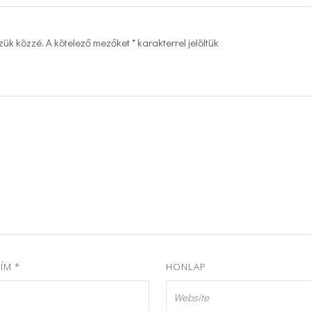
zük közzé.
A kötelező mezőket
*
karakterrel jelöltük
CÍM
*
HONLAP