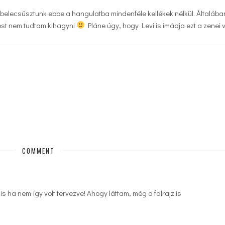
l belecsúsztunk ebbe a hangulatba mindenféle kellékek nélkül. Általáb
ost nem tudtam kihagyni
Pláne úgy, hogy Levi is imádja ezt a zenei 
COMMENT
s ha nem így volt tervezve! Ahogy láttam, még a falrajz is