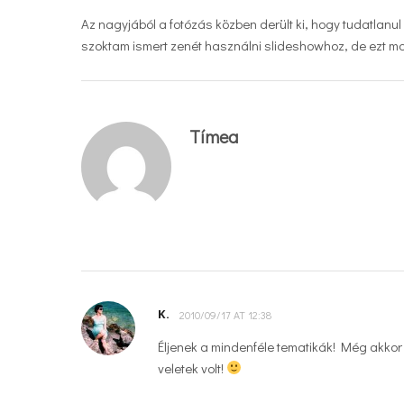
Az nagyjából a fotózás közben derült ki, hogy tudatlanu
szoktam ismert zenét használni slideshowhoz, de ezt m
Tímea
K.
2010/09/17 AT 12:38
Éljenek a mindenféle tematikák! Még akkor i
veletek volt!