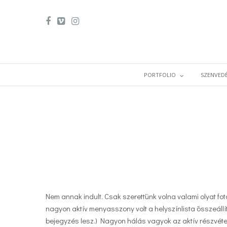
PORTFOLIO
SZENVEDÉ
Nem annak indult. Csak szerettünk volna valami olyat fot
nagyon aktív menyasszony volt a helyszínlista összeállít
bejegyzés lesz.) Nagyon hálás vagyok az aktív részvétel