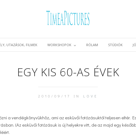
LY, UTAZÁSOK, FILMEK
WORKSHOPOK
RÓLAM
STÚDIÓK
J
EGY KIS 60-AS ÉVEK
2010/09/17 IN
LOVE
ózni a vendégkönyvükhöz, ami az esküvői fotózásuktól teljesen eltér. Es
ásban. (Az esküvői fotózásuk is új helyekre vitt, de az majd egy később
éért.