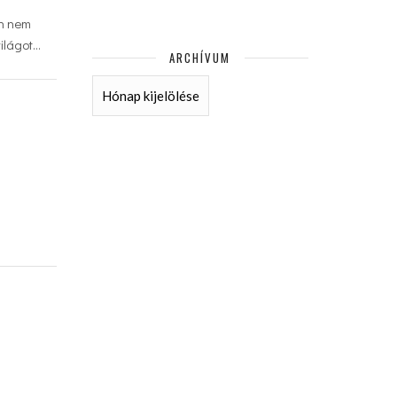
an nem
világot…
ARCHÍVUM
ARCHÍVUM