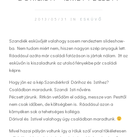
2013/05/31 IN
ESKÜVŐ
Szandiék esküvőjét valahogy sosem rendeztem slideshow-
ba. Nem tudom miért nem, hiszen nagyon szép anyaguk lett.
Ráadásul azóta már családi fotózáson is jártak nálam. Itt az
esküvőn is kiszaladtunk az utolsó fényekbe pár családi
képre.
Hogy jön ez a kép Szandiérkról Dórihoz és Istihez?
Családban maradunk. Szandi Isti nővére.
Pécsett járunk. Ritkán vetődöm el odáig, messze van Pesttől
nem csak időben, de költségben is. Ráadásul azon a
környéken sok a tehetséges kolléga.
Dórival és Istivel valahogy úgy családban maradtunk.
Mivel hazai pályán voltunk így a ‘róluk szól’ vonal tökéletesen