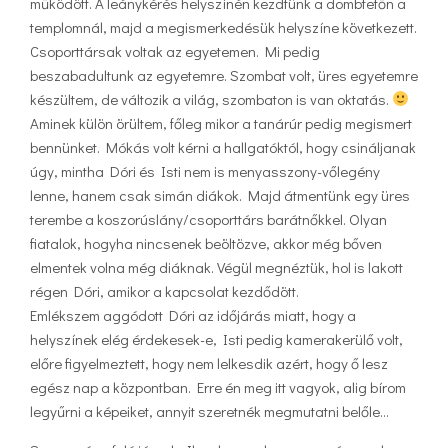
működött. A leánykérés helyszínén kezdtünk a dombtetőn a
templomnál, majd a megismerkedésük helyszíne következett.
Csoporttársak voltak az egyetemen. Mi pedig
beszabadultunk az egyetemre. Szombat volt, üres egyetemre
készültem, de változik a világ, szombaton is van oktatás.
Aminek külön örültem, főleg mikor a tanárúr pedig megismert
bennünket. Mókás volt kérni a hallgatóktól, hogy csináljanak
úgy, mintha Dóri és Isti nem is menyasszony-vőlegény
lenne, hanem csak simán diákok. Majd átmentünk egy üres
terembe a koszorúslány/csoporttárs barátnőkkel. Olyan
fiatalok, hogyha nincsenek beöltözve, akkor még bőven
elmentek volna még diáknak. Végül megnéztük, hol is lakott
régen Dóri, amikor a kapcsolat kezdődött.
Emlékszem aggódott Dóri az időjárás miatt, hogy a
helyszínek elég érdekesek-e, Isti pedig kamerakerülő volt,
előre figyelmeztett, hogy nem lelkesdik azért, hogy ő lesz
egész nap a központban. Erre én meg itt vagyok, alig bírom
legyűrni a képeiket, annyit szeretnék megmutatni belőle…