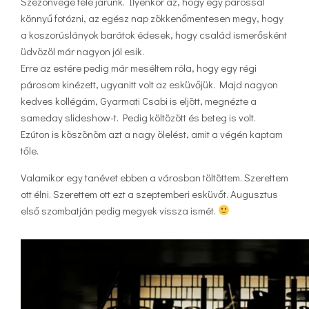
Szezonvége felé járunk. Ilyenkor az, hogy egy párossal
könnyű fotózni, az egész nap zökkenőmentesen megy, hogy
a koszorúslányok barátok édesek, hogy család ismerősként
üdvözöl már nagyon jól esik.
Erre az estére pedig már meséltem róla, hogy egy régi
párosom kinézett, ugyanitt volt az esküvőjük. Majd nagyon
kedves kollégám, Gyarmati Csabi is eljött, megnézte a
sameday slideshow-t. Pedig költözött és beteg is volt.
Ezúton is köszönöm azt a nagy ölelést, amit a végén kaptam
tőle.
Valamikor egy tanévet ebben a városban töltöttem. Szerettem
ott élni. Szerettem ott ezt a szeptemberi esküvőt. Augusztus
első szombatján pedig megyek vissza ismét.