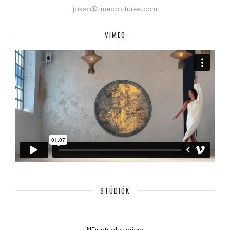
jaksa@timeapictures.com
VIMEO
STÚDIÓK
NDustrialstudios: