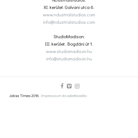
XI. kerület. Galvani utca 6.
www.ndustrialstudios.com
info@ndustrialstudios.com
StudioMadison:
III. kerület. Bogdáni út 1.
www.studiomadison.hu
info@studiomadison.hu
Jaksa Tímea 2016.
Impresszum és adatkezelés