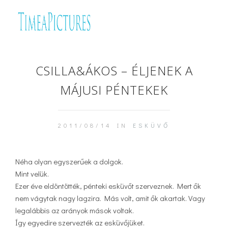
CSILLA&ÁKOS – ÉLJENEK A
MÁJUSI PÉNTEKEK
2011/08/14 IN
ESKÜVŐ
Néha olyan egyszerűek a dolgok.
Mint velük.
Ezer éve eldöntötték, pénteki esküvőt szerveznek. Mert ők
nem vágytak nagy lagzira. Más volt, amit ők akartak. Vagy
legalábbis az arányok mások voltak.
Így egyedire szervezték az esküvőjüket.