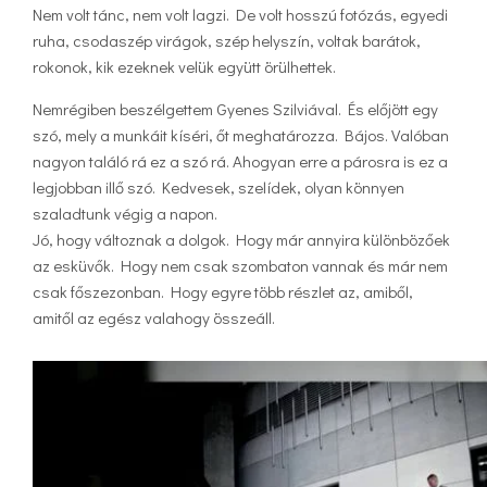
Nem volt tánc, nem volt lagzi. De volt hosszú fotózás, egyedi
ruha, csodaszép virágok, szép helyszín, voltak barátok,
rokonok, kik ezeknek velük együtt örülhettek.
Nemrégiben beszélgettem Gyenes Szilviával. És előjött egy
szó, mely a munkáit kíséri, őt meghatározza. Bájos. Valóban
nagyon találó rá ez a szó rá. Ahogyan erre a párosra is ez a
legjobban illő szó. Kedvesek, szelídek, olyan könnyen
szaladtunk végig a napon.
Jó, hogy változnak a dolgok. Hogy már annyira különbözőek
az esküvők. Hogy nem csak szombaton vannak és már nem
csak főszezonban. Hogy egyre több részlet az, amiből,
amitől az egész valahogy összeáll.