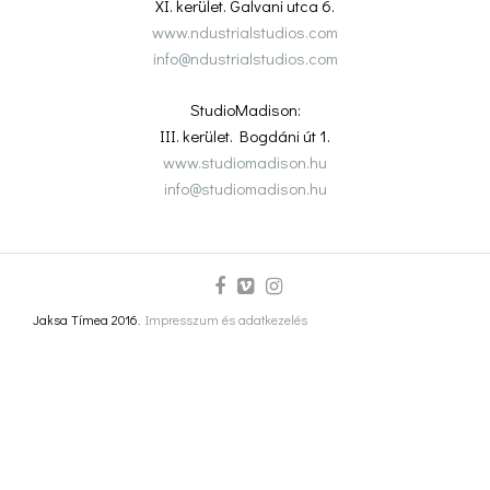
XI. kerület. Galvani utca 6.
www.ndustrialstudios.com
info@ndustrialstudios.com
StudioMadison:
III. kerület. Bogdáni út 1.
www.studiomadison.hu
info@studiomadison.hu
Jaksa Tímea 2016.
Impresszum és adatkezelés