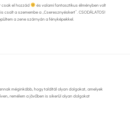
er csak el hozzád
és valami fantasztikus élményben volt
 is csalt a szemembe a „Cseresznyéskert”. CSODÁLATOS!
epültem a zene szárnyán a fényképekkel.
annak méginkább, hogy találtál olyan dolgokat, amelyek
en, remélem a jövőben is sikerül olyan dolgokat