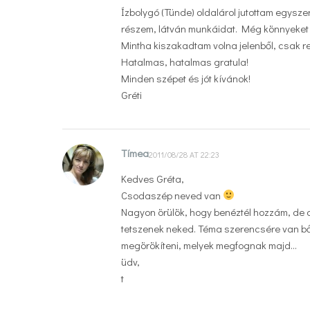
Ízbolygó (Tünde) oldalárol jutottam egysz
részem, látván munkáidat. Még könnyeket
Mintha kiszakadtam volna jelenből, csak r
Hatalmas, hatalmas gratula!
Minden szépet és jót kívánok!
Gréti
Tímea
2011/08/28 AT 22:23
Kedves Gréta,
Csodaszép neved van
Nagyon örülök, hogy benéztél hozzám, de 
tetszenek neked. Téma szerencsére van bőv
megörökíteni, melyek megfognak majd…
üdv,
t