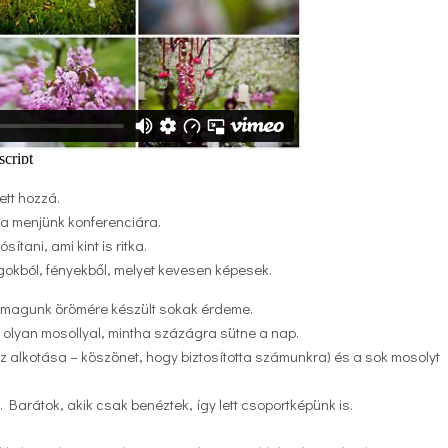
tt hozzá.
ba menjünk konferenciára.
ítani, ami kint is ritka.
yagokból, fényekből, melyet kevesen képesek.
a, magunk örömére készült sokak érdeme.
, olyan mosollyal, mintha százágra sütne a nap.
sz alkotása – köszönet, hogy biztosította számunkra) és a sok mosolyt
i. Barátok, akik csak benéztek, így lett csoportképünk is.