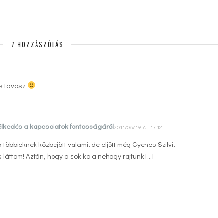
7 HOZZÁSZÓLÁS
is tavasz
mélkedés a kapcsolatok fontosságáról
2011/08/19 AT 17:12
a többieknek közbejött valami, de eljött még Gyenes Szilvi,
s láttam! Aztán, hogy a sok kaja nehogy rajtunk […]