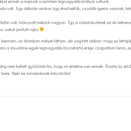
kel ennek a napnak szerintem legnagyobb királyai voltunk.
da volt. Egy délután amikor úgy érezhettük, csodák igenis vannak, te
öldön volt, hiányzott nekünk nagyon. Így a videórészletek az én lelkem
 sokat javított rajta
 bennem, az álomban melyet láttam, aki segített abban, hogy ez létrejöj
ami a Visualime egyik legnagyobb összetartó ereje: csapatban lenni, e
atig nem kellett győzködnöm, hogy mi értelme van ennek. Érezte az els
tt bele. Neki és mindenkinek köszönöm!