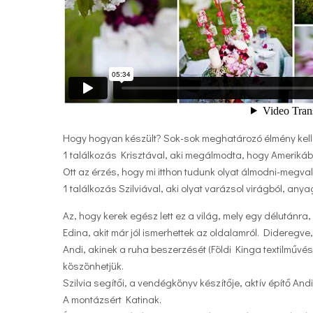
Hogy hogyan készült? Sok-sok meghatározó élmény kelle
1 találkozás Krisztával, aki megálmodta, hogy Ameriká
Ott az érzés, hogy mi itthon tudunk olyat álmodni-megvalós
1 találkozás Szilviával, aki olyat varázsol virágból, an
Az, hogy kerek egész lett ez a világ, mely egy délutánr
Edina, akit már jól ismerhettek az oldalamról. Dideregve
Andi, akinek a ruha beszerzését (Földi Kinga textilművé
köszönhetjük.
Szilvia segítői, a vendégkönyv készítője, aktív építő And
A montázsért Katinak.