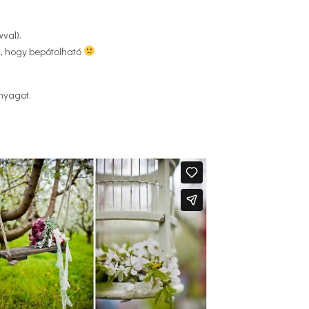
val).
s, hogy bepótolható
nyagot.