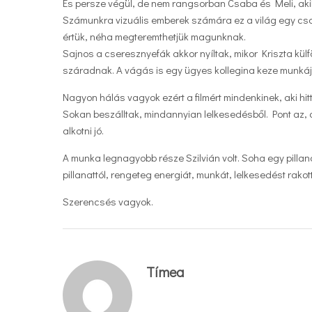
És persze végül, de nem rangsorban Csaba és Meli, akik
Számunkra vizuális emberek számára ez a világ egy cso
értük, néha megteremthetjük magunknak.
Sajnos a cseresznyefák akkor nyíltak, mikor Kriszta külf
száradnak. A vágás is egy ügyes kollegina keze munkája,
Nagyon hálás vagyok ezért a filmért mindenkinek, aki hitt
Sokan beszálltak, mindannyian lelkesedésből. Pont az, 
alkotni jó.
A munka legnagyobb része Szilvián volt. Soha egy pillan
pillanattól, rengeteg energiát, munkát, lelkesedést rako
Szerencsés vagyok.
Tímea