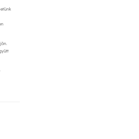
hetünk
en
jön.
gyütt
ő