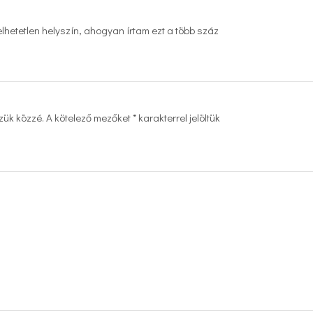
lhetetlen helyszín, ahogyan írtam ezt a több száz
zük közzé.
A kötelező mezőket
*
karakterrel jelöltük