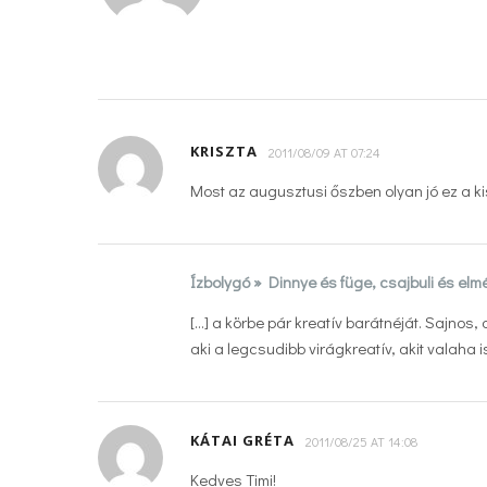
KRISZTA
2011/08/09 AT 07:24
Most az augusztusi őszben olyan jó ez a k
Ízbolygó » Dinnye és füge, csajbuli és el
[…] a körbe pár kreatív barátnéját. Sajnos, 
aki a legcsudibb virágkreatív, akit valaha i
KÁTAI GRÉTA
2011/08/25 AT 14:08
Kedves Timi!