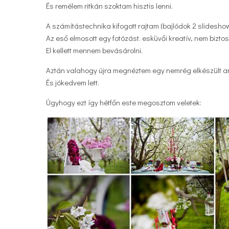
És remélem ritkán szoktam hisztis lenni.
A számítástechnika kifogott rajtam (bajlódok 2 slideshow
Az eső elmosott egy fotózást. esküvői kreatív, nem bizto
El kellett mennem bevásárolni.
Aztán valahogy újra megnéztem egy nemrég elkészült a
És jókedvem lett.
Úgyhogy ezt így hétfőn este megosztom veletek: