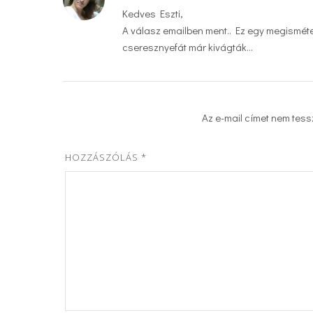
Kedves Eszti,
A válasz emailben ment.. Ez egy megisméte
cseresznyefát már kivágták…
Az e-mail címet nem tess
HOZZÁSZÓLÁS
*