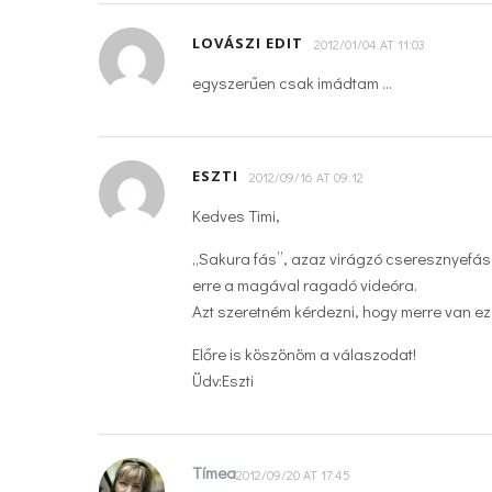
LOVÁSZI EDIT
2012/01/04 AT 11:03
egyszerűen csak imádtam …
ESZTI
2012/09/16 AT 09:12
Kedves Timi,
„Sakura fás”, azaz virágzó cseresznyefás 
erre a magával ragadó videóra.
Azt szeretném kérdezni, hogy merre van ez 
Előre is köszönöm a válaszodat!
Üdv:Eszti
Tímea
2012/09/20 AT 17:45