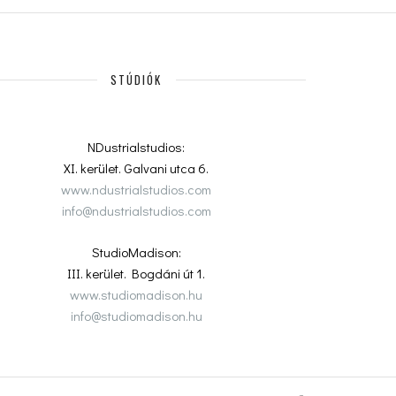
STÚDIÓK
NDustrialstudios:
XI. kerület. Galvani utca 6.
www.ndustrialstudios.com
info@ndustrialstudios.com
StudioMadison:
III. kerület. Bogdáni út 1.
www.studiomadison.hu
info@studiomadison.hu