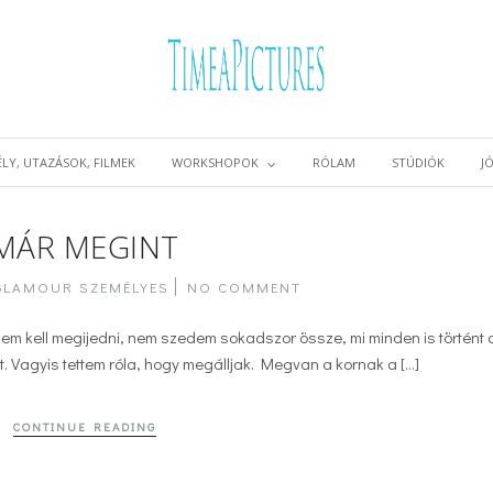
LY, UTAZÁSOK, FILMEK
WORKSHOPOK
RÓLAM
STÚDIÓK
J
MÁR MEGINT
GLAMOUR
SZEMÉLYES
NO COMMENT
(Nem kell megijedni, nem szedem sokadszor össze, mi minden is történt 
t. Vagyis tettem róla, hogy megálljak. Megvan a kornak a […]
CONTINUE READING