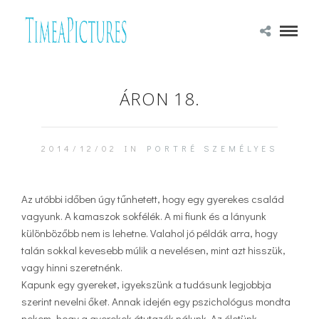
ÁRON 18.
2014/12/02 IN
PORTRÉ
SZEMÉLYES
Az utóbbi időben úgy tűnhetett, hogy egy gyerekes család
vagyunk. A kamaszok sokfélék. A mi fiunk és a lányunk
különbözőbb nem is lehetne. Valahol jó példák arra, hogy
talán sokkal kevesebb múlik a nevelésen, mint azt hisszük,
vagy hinni szeretnénk.
Kapunk egy gyereket, igyekszünk a tudásunk legjobbja
szerint nevelni őket. Annak idején egy pszichológus mondta
nekem, hogy a gyerekek átutazók nálunk. Az életünk