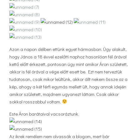
Azon a napon délben ettünk egyet hármasban. Úgy alakult,
hogy János a 18 évvel ezelőtti naphoz hasonlóan fél órával
kettő előtt érkezett, pontosan úgy mint amikor Áron született,
akkor is fél órával a vége előtt esett be. Ezt nem terveztük
tudatosan, csak mikor leültünk, akkor állt nekem össze az a
kép, ahogy a két férfi egymás mellett ült, hogy annak idején
amikor született, majdnem ugyanezt láttam. Csak akkor
sokkal rosszabbul voltam.
Este Áron barátaival vacsoráztunk.
Az ikrek remélem nem olvassák a blogom, mert bár