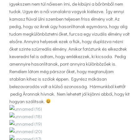
igyekszem nem túl nőiesen írni, de kibújni a bőrömből nem
tudok. Ugye én a női vonalakra vagyok kiélezve. Így ennyi
kamasz fiúval ülni szemben teljesen friss élmény volt. Az
pedig, hogy az ikrek úgy hasonlítanak egymásra, hogy alig
tudom megkülönböztetni őket, furcsa egy vizuális élmény volt
elsőre. Annyira helyesek ezek a fiúk, hogy duplázva nézni
őket szinte szürreális élmény. Amikor fotóztunk és elkezdtek
keveredni fel is adtam, hogy emlékezzek, ki kicsoda. Pedig
amennyire hasonlítanak, pont annyira különbözőek is.
Remélem látom még párszor őket, hogy megtanuljam
stabilan kihez is szólok éppen. Egyrész mókásan
belezavarodós volt a külső azonosság. Hármunkból kettőt
pedig Áronnak hívnak. Nem lehetett jól kijönni abból, hogy kit
hogyan szólítsak.