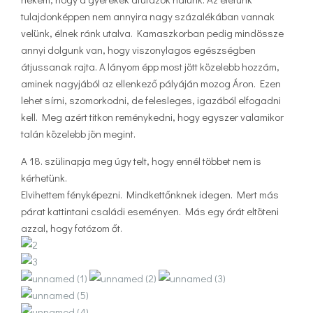
tulajdonképpen nem annyira nagy százalékában vannak
velünk, élnek ránk utalva. Kamaszkorban pedig mindössze
annyi dolgunk van, hogy viszonylagos egészségben
átjussanak rajta. A lányom épp most jött közelebb hozzám,
aminek nagyjából az ellenkező pályáján mozog Áron. Ezen
lehet sírni, szomorkodni, de felesleges, igazából elfogadni
kell. Meg azért titkon reménykedni, hogy egyszer valamikor
talán közelebb jön megint.
A 18. szülinapja meg úgy telt, hogy ennél többet nem is
kérhetünk.
Elvihettem fényképezni. Mindkettőnknek idegen. Mert más
párat kattintani családi eseményen. Más egy órát eltöteni
azzal, hogy fotózom őt.