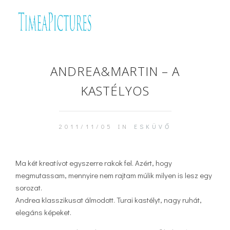
ANDREA&MARTIN – A
KASTÉLYOS
2011/11/05 IN
ESKÜVŐ
Ma két kreatívot egyszerre rakok fel. Azért, hogy
megmutassam, mennyire nem rajtam múlik milyen is lesz egy
sorozat.
Andrea klasszikusat álmodott. Turai kastélyt, nagy ruhát,
elegáns képeket.