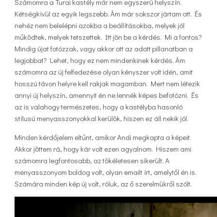
Számomra a Turai kastély már nem egyszerű helyszín.
Kétségkívül az egyik legszebb. Ám már sokszor jártam ott. És
nehéz nem belelépni azokba a beállításokba, melyek jól
működtek, melyek tetszettek. Itt jön be a kérdés. Mi a fontos?
Mindig újat fotózzak, vagy akkor ott az adott pillanatban a
legjobbat? Lehet, hogy ez nem mindenkinek kérdés. Ám
számomra az új felfedezése olyan kényszer volt idén, amit
hosszú távon helyre kell rakjak magamban. Mert nem létezik
annyi új helyszín, amennyit én ne lennék képes befotózni. És
az is valahogy természetes, hogy a kastélyba hasonló
stílusú menyasszonyokkal kerülök, hiszen ez áll nekik jól.
Minden kérdőjelem eltűnt, amikor Andi megkapta a képeit.
Akkor jöttem rá, hogy kár volt ezen agyalnom. Hiszem ami
számomra legfontosabb, az tökéletesen sikerült. A
menyasszonyom boldog volt, olyan emailt írt, amelytől én is.
Számára minden kép új volt, róluk, az ő szerelmükről szólt.