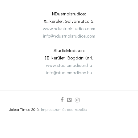
NDustrialstudios:
XI. kerület. Galvani utca 6.
www.ndustrialstudios.com
info@ndustrialstudios.com
StudioMadison:
III. kerület. Bogdáni út 1.
www.studiomadison.hu
info@studiomadison.hu
Jaksa Tímea 2016.
Impresszum és adatkezelés