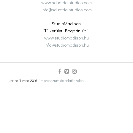
www.ndustrialstudios.com
info@ndustrialstudios.com
StudioMadison:
III. kerület. Bogdáni út 1.
www.studiomadison.hu
info@studiomadison.hu
Jaksa Tímea 2016.
Impresszum és adatkezelés