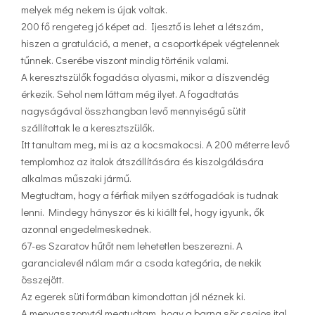
melyek még nekem is újak voltak.
200 fő rengeteg jó képet ad. Ijesztő is lehet a létszám,
hiszen a gratuláció, a menet, a csoportképek végtelennek
tűnnek. Cserébe viszont mindig történik valami.
A keresztszülők fogadása olyasmi, mikor a díszvendég
érkezik. Sehol nem láttam még ilyet. A fogadtatás
nagyságával összhangban levő mennyiségű sütit
szállítottak le a keresztszülők.
Itt tanultam meg, mi is az a kocsmakocsi. A 200 méterre levő
templomhoz az italok átszállítására és kiszolgálására
alkalmas műszaki jármű.
Megtudtam, hogy a férfiak milyen szótfogadóak is tudnak
lenni. Mindegy hányszor és ki kiállt fel, hogy igyunk, ők
azonnal engedelmeskednek.
67-es Szaratov hűtőt nem lehetetlen beszerezni. A
garancialevél nálam már a csoda kategória, de nekik
összejött.
Az egerek süti formában kimondottan jól néznek ki.
A menyasszonytól megtudtam, hogy a barna sör csajos ital.