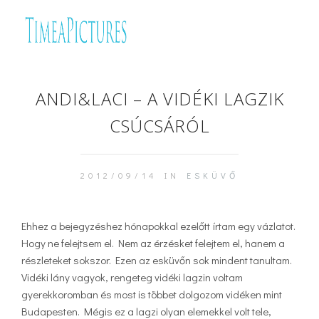
ANDI&LACI – A VIDÉKI LAGZIK
CSÚCSÁRÓL
2012/09/14 IN
ESKÜVŐ
Ehhez a bejegyzéshez hónapokkal ezelőtt írtam egy vázlatot.
Hogy ne felejtsem el. Nem az érzésket felejtem el, hanem a
részleteket sokszor. Ezen az esküvőn sok mindent tanultam.
Vidéki lány vagyok, rengeteg vidéki lagzin voltam
gyerekkoromban és most is többet dolgozom vidéken mint
Budapesten. Mégis ez a lagzi olyan elemekkel volt tele,