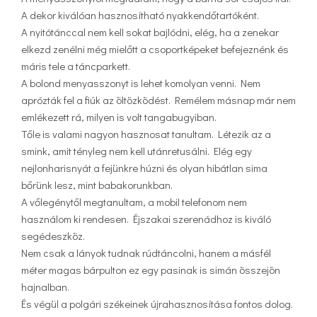
A dekor kiválóan hasznosítható nyakkendőtartóként.
A nyitótánccal nem kell sokat bajlódni, elég, ha a zenekar
elkezd zenélni még mielőtt a csoportképeket befejeznénk és
máris tele a táncparkett.
A bolond menyasszonyt is lehet komolyan venni. Nem
aprózták fel a fiúk az öltözködést. Remélem másnap már nem
emlékezett rá, milyen is volt tangabugyiban.
Tőle is valami nagyon hasznosat tanultam. Létezik az a
smink, amit tényleg nem kell utánretusálni. Elég egy
nejlonharisnyát a fejünkre húzni és olyan hibátlan sima
bőrünk lesz, mint babakorunkban.
A vőlegénytől megtanultam, a mobil telefonom nem
használom ki rendesen. Éjszakai szerenádhoz is kiváló
segédeszköz.
Nem csak a lányok tudnak rúdtáncolni, hanem a másfél
méter magas bárpulton ez egy pasinak is simán összejön
hajnalban.
És végül a polgári székeinek újrahasznosítása fontos dolog.