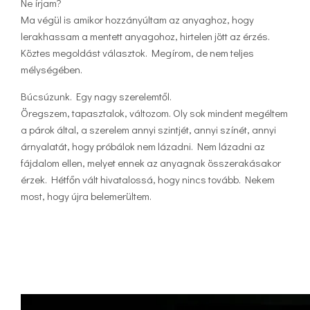
Ne írjam?
Ma végül is amikor hozzányúltam az anyaghoz, hogy
lerakhassam a mentett anyagohoz, hirtelen jött az érzés.
Köztes megoldást választok. Megírom, de nem teljes
mélységében.
Búcsúzunk. Egy nagy szerelemtől.
Öregszem, tapasztalok, változom. Oly sok mindent megéltem
a párok által, a szerelem annyi szintjét, annyi színét, annyi
árnyalatát, hogy próbálok nem lázadni. Nem lázadni az
fájdalom ellen, melyet ennek az anyagnak összerakásakor
érzek. Hétfőn vált hivatalossá, hogy nincs tovább. Nekem
most, hogy újra belemerültem.