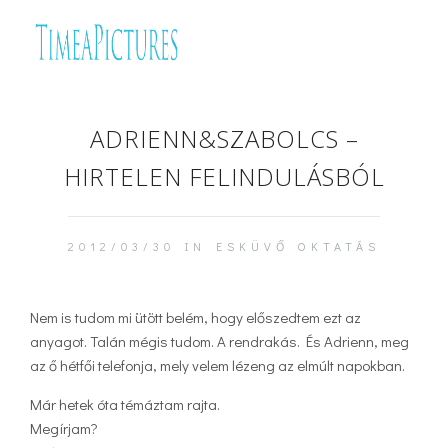
ADRIENN&SZABOLCS –
HIRTELEN FELINDULÁSBÓL
2012/03/30 IN
ESKÜVŐ
OKTATÁS
Nem is tudom mi ütött belém, hogy előszedtem ezt az
anyagot. Talán mégis tudom. A rendrakás. És Adrienn, meg
az ő hétfői telefonja, mely velem lézeng az elmúlt napokban.
Már hetek óta témáztam rajta.
Megírjam?