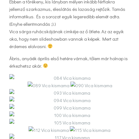
Ebben a törékeny, kis lányban mélyen inkább férfiakra
jellemző szarkazmus, éleslátás és lazaság rejtőzik. Tamás
informatikus. És a sorozat egyik legeredibb elemét adta.
(Enyhe ellentmondás ;).)
Vica sárga ruhácskájának cimkéje az ő ötlete. Az az egyik
oka, hogy nem slideshowban vannak a képek. Mert azt
érdemes elolvasni.
Ábris, anyáék április első hetére várnak, tőlem már holnap is
érkezhetsz akár.