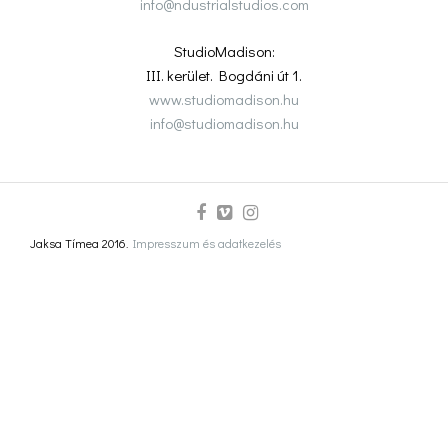
info@ndustrialstudios.com
StudioMadison:
III. kerület. Bogdáni út 1.
www.studiomadison.hu
info@studiomadison.hu
Jaksa Tímea 2016.
Impresszum és adatkezelés