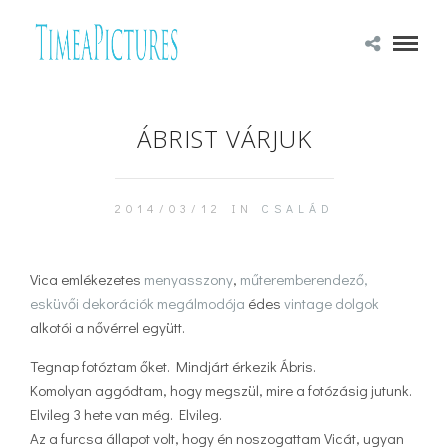
ÁBRIST VÁRJUK
2014/03/12 IN
CSALÁD
Vica emlékezetes
menyasszony
,
műteremberendező,
esküvői dekorációk megálmodója
édes
vintage dolgok
alkotói a nővérrel együtt.
Tegnap fotóztam őket. Mindjárt érkezik Ábris.
Komolyan aggódtam, hogy megszül, mire a fotózásig jutunk.
Elvileg 3 hete van még. Elvileg.
Az a furcsa állapot volt, hogy én noszogattam Vicát, ugyan