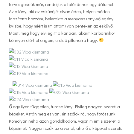
tervezgessük már, rendeljük a fotózáshoz egy dátumot.
Az a lány, aki az esküvőjét olyan édes, helyes módon
igazította hozzám, belerakta a menyasszony-vőlegény
kvízbe, hogy miért is (miattam) van pénteken az esküvő.
Most, meg hogy elvileg itt a kánaán, akármikor bármikor
könnyen elérhet engem, utolsó pillanatra hagy.
Ő egy ilyen független, furcsa lány. Elvileg nagyon szereti a
képeket. Aztán meg ez van, én szólok rá, hogy fotózzunk.
Komolyan néha azon gondolkodom, vajon miért is szereti a
képeimet. Nagyon szűk az a vonal, ahol ő a képeket szereti.